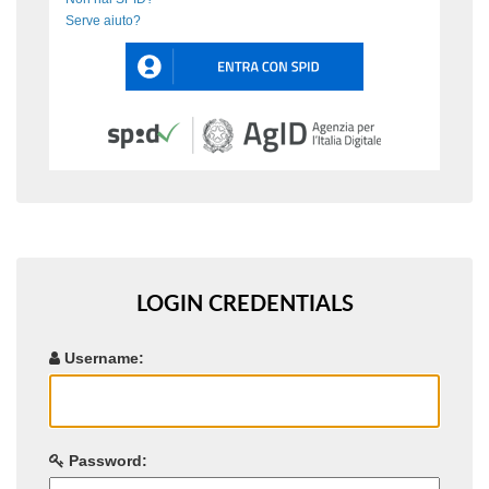
Serve aiuto?
LOGIN CREDENTIALS
U
sername:
P
assword: