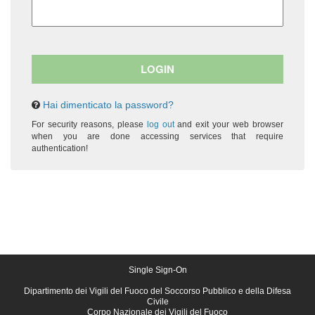
Hai dimenticato la password?
For security reasons, please
log out
and exit your web browser
when you are done accessing services that require
authentication!
Single Sign-On
Dipartimento dei Vigili del Fuoco del Soccorso Pubblico e della Difesa
Civile
Corpo Nazionale dei Vigili del Fuoco